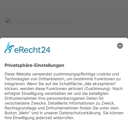
Kontakt
Nikolas Hönig
Illustration und Grafik-Design
Käferbeinstraße 21
55270 Essenheim
E-Mail:
info@hoenig-grafik.de
Internet: www.hoenig-grafik.de