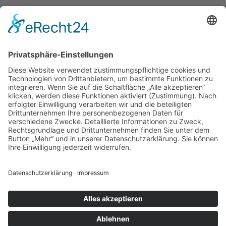
Kontakt
Nikolas Hönig
Illustration und Grafik-Design
Käferbeinstraße 21
55270 Essenheim
E-Mail:
info@hoenig-grafik.de
Internet: www.hoenig-grafik.de