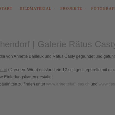
START
BILDMATERIAL
PROJEKTE
FOTOGRAF
chendorf | Galerie Rätus Cas
die von Annette Bailleux und Rätus Casty gegründet und geführ
dorf
(Dresden, Wien) entstand ein 12-seitiges Leporello mit e
e Einladungskarten gestaltet.
auftritten zu finden unter
www.annettebailleux.ch
und
www.cas