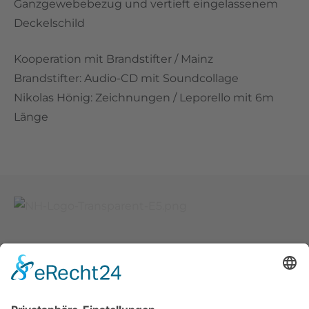
Ganzgewebebezug und vertieft eingelassenem
Deckelschild
Kooperation mit Brandstifter / Mainz
Brandstifter: Audio-CD mit Soundcollage
Nikolas Hönig: Zeichnungen / Leporello mit 6m
Länge
Kontakt